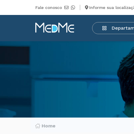
Fale conosco
Informe sua localizaç
Departamentos
Departa
Medicamentos
Higiene
pessoal
Saúde
Infantil
Beleza
Dermocosméticos
Mercearia
Serviços
Terceiros
Home