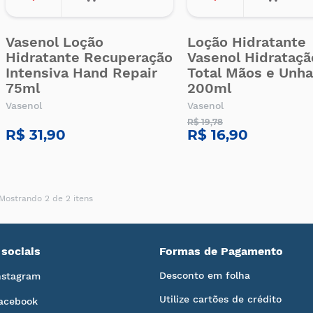
Vasenol Loção
Loção Hidratante
Hidratante Recuperação
Vasenol Hidrataçã
Intensiva Hand Repair
Total Mãos e Unh
75ml
200ml
Vasenol
Vasenol
R$ 19,78
R$ 31,90
R$ 16,90
Mostrando 2 de 2 itens
sociais
Formas de Pagamento
Desconto em folha
nstagram
Utilize cartões de crédito
acebook