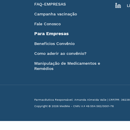
FAQ-EMPRESAS
L
Campanha vacinação
Fale Conosco
Para Empresas
Benefícios Convênio
Como aderir ao convênio?
Manipulação de Medicamentos e
Remédios
Farmacêutica Responsável: Amanda Almeida Valle | CRF/PR: 36238
Copyright © 2026 MedMe - CNPJ n.º 49.554.562/0001-76