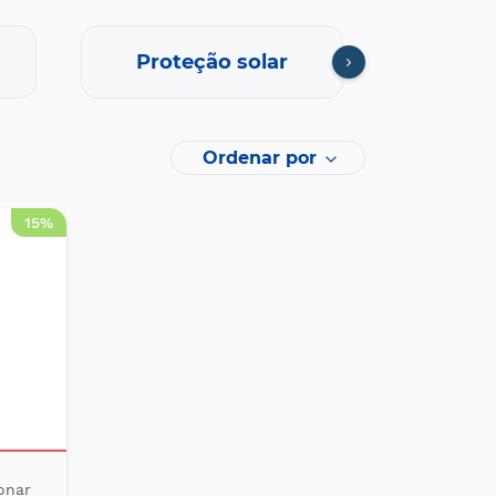
Proteção solar
C
Ordenar por
15%
onar