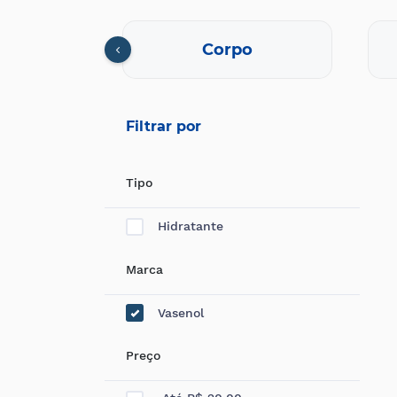
lo
Corpo
Filtrar por
Tipo
Hidratante
Marca
Vasenol
Preço