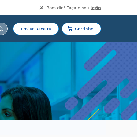
Bom dia!
 Faça o seu 
login
Enviar Receita
Carrinho