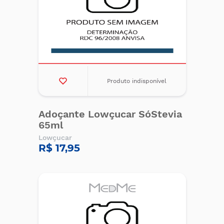
Produto indisponível
Adoçante Lowçucar SóStevia
65ml
Lowçucar
R$ 17,95