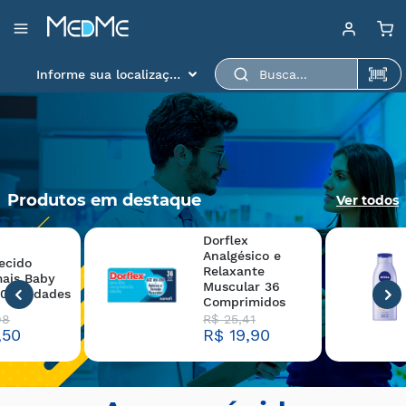
Departamentos
Baixe aqui o app
Medme para scanear o
Informe sua localização
produto.
Medicamentos
Higiene
pessoal
Saúde
Produtos em destaque
Ver todos
Infantil
Dorflex
Beleza
Analgésico e
ecido
Relaxante
ais Baby
Dermocosméticos
Muscular 36
50 Unidades
Comprimidos
98
R$ 25,41
Mercearia
,50
R$ 19,90
Serviços
Terceiros