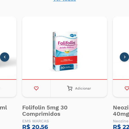
r
Adicionar
0ml
Folifolin 5mg 30
Neoz
Comprimidos
40mg/
EMS MARCAS
Neozine
R$ 20,56
R$ 22