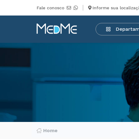
Fale conosco
Informe sua localizaç
Departamentos
Departa
Medicamentos
Higiene
pessoal
Saúde
Infantil
Beleza
Dermocosméticos
Mercearia
Serviços
Terceiros
Home