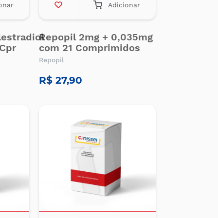
onar
Adicionar
estradiol
Repopil 2mg + 0,035mg
Cpr
com 21 Comprimidos
Repopil
R$ 27,90