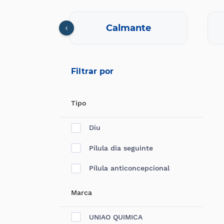
cional
Calmante
Filtrar por
Tipo
Diu
Pílula dia seguinte
Pílula anticoncepcional
Marca
UNIAO QUIMICA