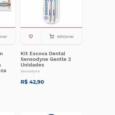
onar
Adicionar
m
Kit Escova Dental
Sensodyne Gentle 2
a
Unidades
eza
Sensodyne
R$ 42,90