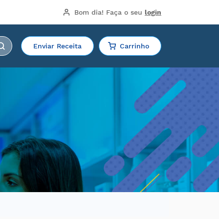
Bom dia!
 Faça o seu 
login
Enviar Receita
Carrinho