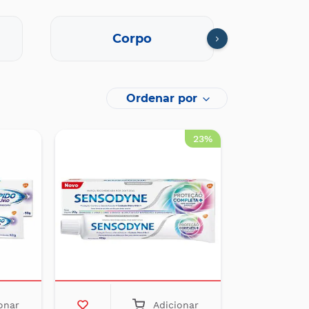
Corpo
Cuid
Ordenar por
23%
onar
Adicionar