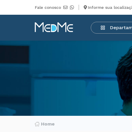
Fale conosco
Informe sua localizaç
Departamentos
Departa
Medicamentos
Higiene
pessoal
Saúde
Infantil
Beleza
Dermocosméticos
Mercearia
Serviços
Terceiros
Home