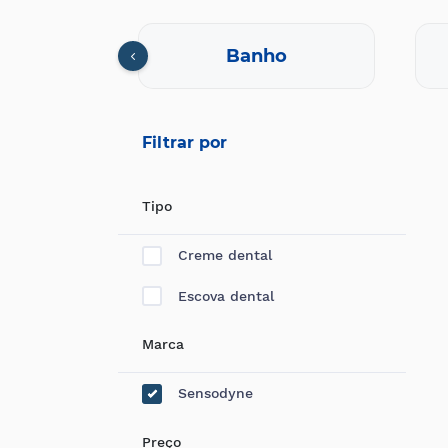
ntes
Banho
Filtrar por
Tipo
Creme dental
Escova dental
Marca
Sensodyne
Preço