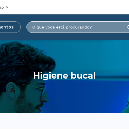
ão
mentos
Higiene bucal