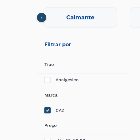
cional
Calmante
Filtrar por
Tipo
Analgesico
Marca
CAZI
Preço