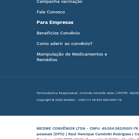
Campanha vacinação
Fale Conosco
Para Empresas
Benefícios Convênio
Como aderir ao convênio?
Manipulação de Medicamentos e
Remédios
Farmacêutica Responsável: Amanda Almeida Valle | CRF/PR: 36238
Copyright © 2026 MedMe - CNPJ n.º 49.554.562/0001-76
MEDME CONVÊNIOS LTDA - CNPJ: 49.554.562/0001-76 | B
pessoais (DPO) | Raul Henrique Camilotti Rodrigues | C