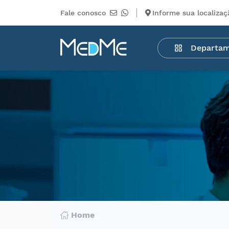
Fale conosco
Informe sua localizaç
Departamentos
Departa
Medicamentos
Higiene
pessoal
Saúde
Infantil
Beleza
Dermocosméticos
Mercearia
Serviços
Terceiros
Home