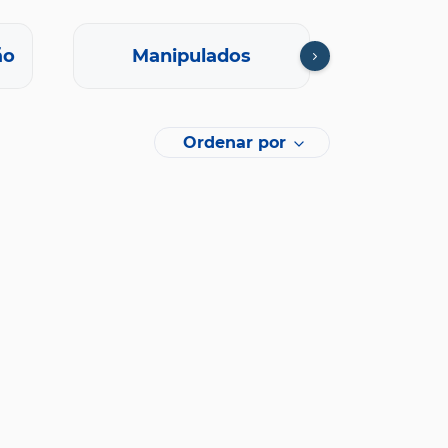
ão
Manipulados
Oft
Ordenar por