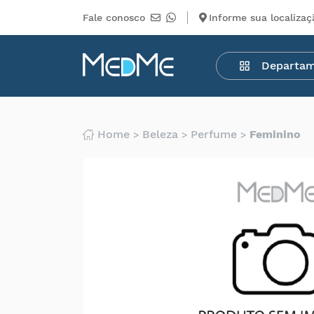
Fale conosco
Informe sua localizaç
Departamentos
Departa
Medicamentos
Higiene
pessoal
Saúde
Home
Beleza
Perfume
Feminino
Infantil
Beleza
Dermocosméticos
Mercearia
Serviços
Terceiros