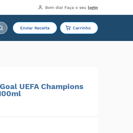
Bom dia!
 Faça o seu 
login
Enviar Receita
Carrinho
e Goal UEFA Champions
100ml