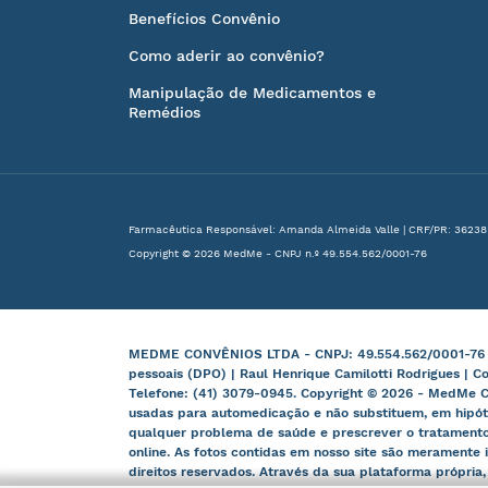
Benefícios Convênio
Como aderir ao convênio?
Manipulação de Medicamentos e
Remédios
Farmacêutica Responsável: Amanda Almeida Valle | CRF/PR: 36238
Copyright © 2026 MedMe - CNPJ n.º 49.554.562/0001-76
MEDME CONVÊNIOS LTDA - CNPJ: 49.554.562/0001-76 | B
pessoais (DPO) | Raul Henrique Camilotti Rodrigues | C
Telefone: (41) 3079-0945. Copyright © 2026 - MedMe C
usadas para automedicação e não substituem, em hipót
qualquer problema de saúde e prescrever o tratamento
online. As fotos contidas em nosso site são meramente i
direitos reservados. Através da sua plataforma própria