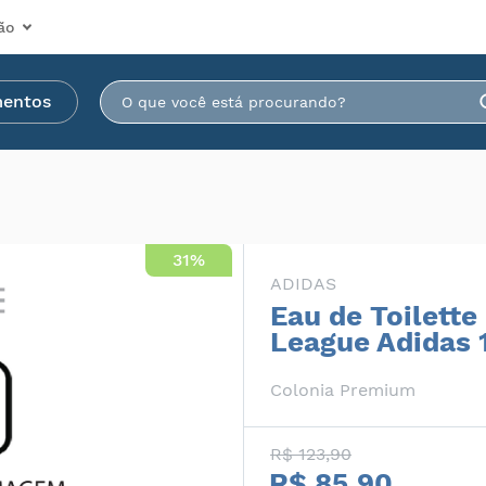
ão
mentos
31%
ADIDAS
Eau de Toilett
League Adidas 
Colonia Premium
R$ 123,90
R$ 85,90