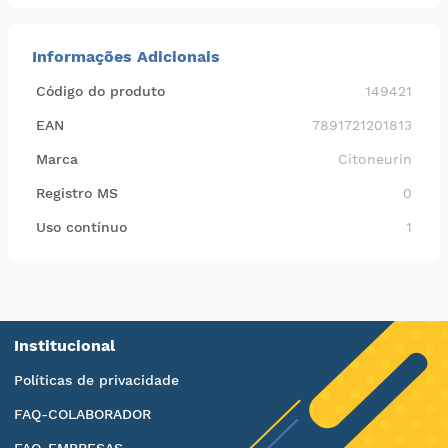
Informações Adicionais
Código do produto
149421
EAN
7891721201813
Marca
Citoneurin
Registro MS
0
Uso contínuo
1
Institucional
Políticas de privacidade
FAQ-COLABORADOR