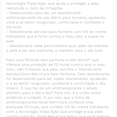
tecnologia Tripla Ação que ajuda a proteger a pele,
reduzindo o risco de irritações
- Desenvolvido para ser um desodorante
antitranspirante de uso diário para homens, ajudando
você a se sentir revigorado, confortável e confiante o
dia todo
- Desodorante aerosol para homens com 1/4 de creme
hidratante que é forte contra o mau odor e suave na
pele
- Desodorante ideal para homens que, além de hidratar
a pele e ser sem perfume, a mantém seca o dia todo
Para uma fórmula sem perfume e sem álcool* que
oferece uma proteção de 72 horas contra suor e mau
odor, não irritando sua pele, escolha o Desodorante
Aerosol Dove Men+Care Sem Perfume. Este desodorante
foi desenvolvido para ser usado diariamente, ajudando-
o a se sentir revigorado, confiante e confortável o dia
inteiro. O que faz de um antitranspirante o aliado
perfeito para o dia a dia? Para nós, é a união entre
potência e cuidado. É por isso que a linha de
antitranspirantes Dove Men+Care combina uma
avançada fórmula, que contém 1/4 de creme hidratante,
com a tecnologia Tripla Ação que protege a sua pele
contra irritação. Dove Men+Care tem o que você precisa