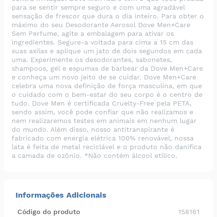
para se sentir sempre seguro e com uma agradável
sensação de frescor que dura o dia inteiro. Para obter o
máximo do seu Desodorante Aerosol Dove Men+Care
Sem Perfume, agite a embalagem para ativar os
ingredientes. Segure-a voltada para cima a 15 cm das
suas axilas e aplique um jato de dois segundos em cada
uma. Experimente os desodorantes, sabonetes,
shampoos, gel e espumas de barbear da Dove Men+Care
e conheça um novo jeito de se cuidar. Dove Men+Care
celebra uma nova definição de força masculina, em que
o cuidado com o bem-estar do seu corpo é o centro de
tudo. Dove Men é certificada Cruelty-Free pela PETA,
sendo assim, você pode confiar que não realizamos e
nem realizaremos testes em animais em nenhum lugar
do mundo. Além disso, nosso antitranspirante é
fabricado com energia elétrica 100% renovável, nossa
lata é feita de metal reciclável e o produto não danifica
a camada de ozônio. *Não contém álcool etílico.
Informações Adicionais
Código do produto
158161