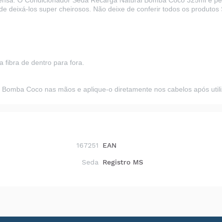
ntensa. O Condicionador Seda Recarga Natural Bomba Coco 325ml é per
m de deixá-los super cheirosos. Não deixe de conferir todos os produto
 fibra de dentro para fora.
 Bomba Coco nas mãos e aplique-o diretamente nos cabelos após util
167251
EAN
Seda
Registro MS