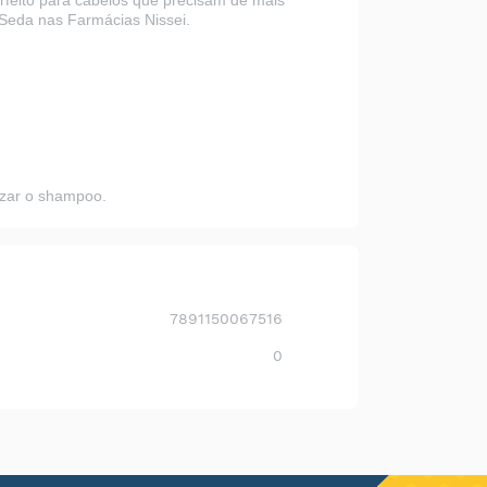
feito para cabelos que precisam de mais
s Seda nas
Farmácias Nissei
.
izar o shampoo.
7891150067516
0