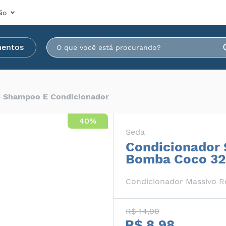
ão
mentos
Shampoo E Condicionador
40%
Seda
Condicionador 
Bomba Coco 3
Condicionador Massivo R
R$ 14,90
R$ 8,98