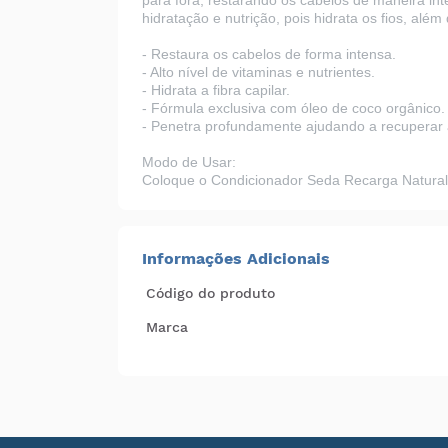
para fora, restarando os cabelos de maneira i
hidratação e nutrição, pois hidrata os fios, alé
- Restaura os cabelos de forma intensa.
- Alto nível de vitaminas e nutrientes.
- Hidrata a fibra capilar.
- Fórmula exclusiva com óleo de coco orgânico.
- Penetra profundamente ajudando a recuperar a
Modo de Usar:
Coloque o Condicionador Seda Recarga Natural
Informações Adicionais
Código do produto
Marca