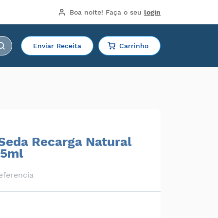
Boa noite!
 Faça o seu 
login
Enviar Receita
Carrinho
Seda Recarga Natural
25ml
eferencia