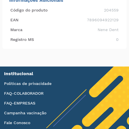
Informações Adicionais
Código do produto
204559
EAN
7896094922129
Marca
Nene Dent
Registro MS
0
Institucional
Políticas de privacidade
FAQ-COLABORADOR
FAQ-EMPRESAS
Campanha vacinação
Fale Conosco