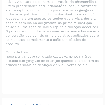
ativos. A tintura de camomila - Matricaria chamomilla L.
- tem propriedades anti-inflamatória local, cicatrizante
e antisséptica, contribuindo para reparar as gengivas
lesionadas pela borda cortante dos dentes em erupção.
A lidocaína é um anestésico tópico que alivia a dor e a
coceira comuns no surgimento da primeira dentição
devido a uma ação de início rápido e duração adequada.
O polidocanol, por ter ação anestésica leve e favorecer a
penetração dos demais princípios ativos aplicados sobre
as mucosas, complementa a ação terapêutica do
produto.
Modo de Usar:
Nenê Dent N deve ser usado exclusivamente na área
afetada das gengivas de crianças quando aparecerem os
primeiros sinais de dentição de 2 a 3 vezes ao dia