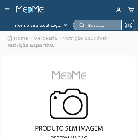
Departamentos
Baixe aqui o app
Medme para scanear o
Informe sua localização
produto.
Medicamentos
Home
Mercearia
Nutrição Saudável
Higiene
Nutrição Esportiva
pessoal
Saúde
Infantil
Beleza
Dermocosméticos
Mercearia
Serviços
Terceiros