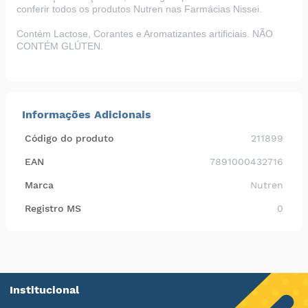
conferir todos os produtos Nutren nas
Farmácias Nissei
.
Contém Lactose, Corantes e Aromatizantes artificiais. NÃO
CONTÉM GLÚTEN
.
Informações Adicionais
Código do produto
211899
EAN
7891000432716
Marca
Nutren
Registro MS
0
Institucional