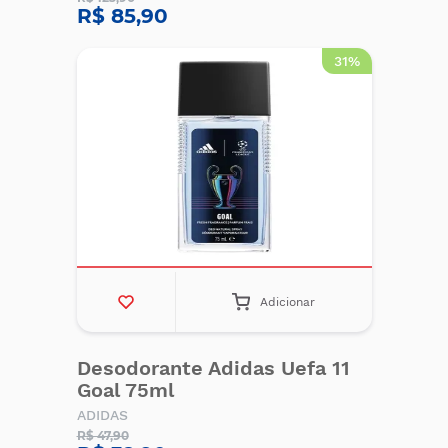
R$ 85,90
31%
Adicionar
Desodorante Adidas Uefa 11
Goal 75ml
ADIDAS
R$ 47,90