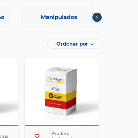
ão
Manipulados
Oft
Ordenar por
Produto
onar