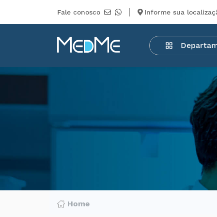
Fale conosco
Informe sua localizaç
Departamentos
Departa
Medicamentos
Higiene
pessoal
Saúde
Infantil
Beleza
Dermocosméticos
Mercearia
Serviços
Terceiros
Home