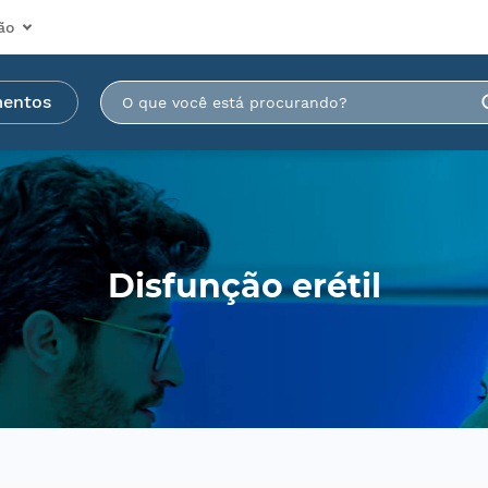
ão
mentos
Disfunção erétil