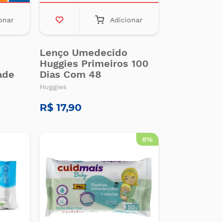
onar
Adicionar
Lenço Umedecido
Huggies Primeiros 100
ade
Dias Com 48
Huggies
R$ 17,90
8%