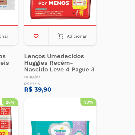
onar
Adicionar
os
Lenços Umedecidos
eis
Huggies Recém-
Nascido Leve 4 Pague 3
Huggies
R$ 53,95
R$ 39,90
26%
30%