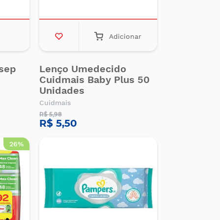
Adicionar
lsep
Lenço Umedecido
Cuidmais Baby Plus 50
Unidades
Cuidmais
R$ 5,98
R$ 5,50
26%