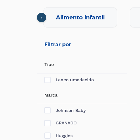
nfantil
Alimento infantil
Filtrar por
Tipo
Lenço umedecido
Marca
Johnson Baby
GRANADO
Huggies