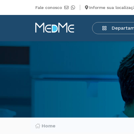
Fale conosco
Informe sua localizaç
Departamentos
Departa
Medicamentos
Higiene
pessoal
Saúde
Infantil
Beleza
Dermocosméticos
Mercearia
Serviços
Terceiros
Home